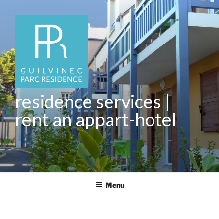
Skip
to
content
residence services |
rent an appart-hotel
Menu